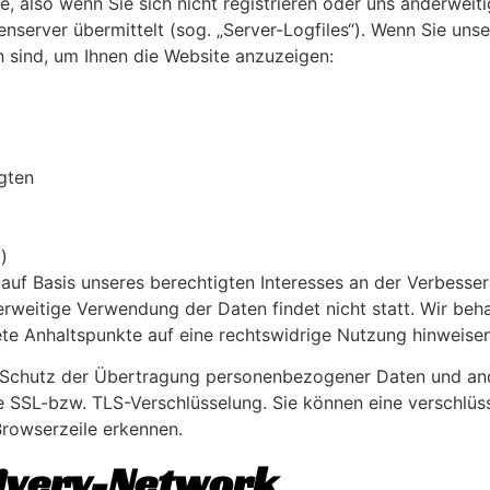
 also wenn Sie sich nicht registrieren oder uns anderweiti
enserver übermittelt (sog. „Server-Logfiles“). Wenn Sie uns
ch sind, um Ihnen die Website anzuzeigen:
gten
)
 auf Basis unseres berechtigten Interesses an der Verbesser
rweitige Verwendung der Daten findet nicht statt. Wir behal
rete Anhaltspunkte auf eine rechtswidrige Nutzung hinweisen
Schutz der Übertragung personenbezogener Daten und andere
e SSL-bzw. TLS-Verschlüsselung. Sie können eine verschlüs
Browserzeile erkennen.
livery-Network